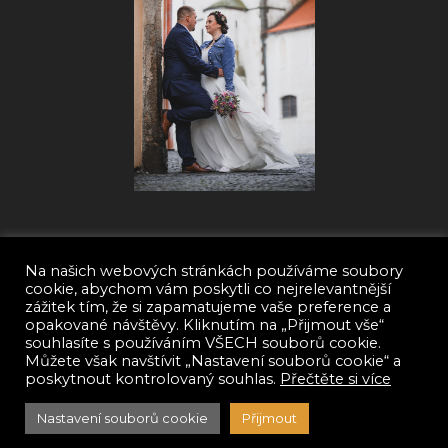
Kontakt
Na našich webových stránkách používáme soubory
cookie, abychom vám poskytli co nejrelevantnější
zážitek tím, že si zapamatujeme vaše preference a
opakované návštěvy. Kliknutím na „Přijmout vše“
Tel:
+(420)607-754-454
souhlasíte s používáním VŠECH souborů cookie.
Email:
jahelkaroman@gmail.com
Můžete však navštívit „Nastavení souborů cookie“ a
poskytnout kontrolovaný souhlas.
Přečtěte si více
Copyright © 2024 Roman Jahelka
Nastavení souborů cookie
Přijmout