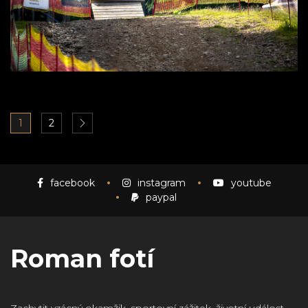
1
2
facebook
instagram
youtube
paypal
Roman fotí
Zachytit vzácný okamžik, sportovní zážitek, životní událost